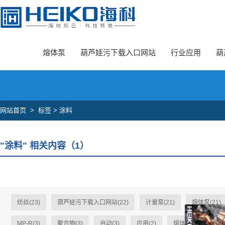
葫芦娃旧版本安卓下载入口,葫芦娃污下载入口网站,葫芦娃成版人APP官
熔体泵
葫芦娃污下载入口网站
行业应用
葫
网站首页
>
标签 > 涂料
"涂料" 相关内容（1）
纺丝(23)
葫芦娃污下载入口网站(22)
计量泵(21)
熔体泵(21)
MP-R(3)
聚合物(3)
自动(3)
应用(2)
熔体(2)
HK-A