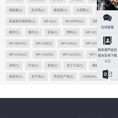
高粘度(2)
反冲洗(2)
输送泵(1)
大滤筒(1)
单柱式(1)
高温高压熔体泵(1)
MP-D(1)
HK-MSPG(1)
齿轮(1)
MP-
在线客服
维护(1)
循环(1)
安装(1)
物料(1)
MP-X(1)
heiko(1
HK-SDFX(1)
MP-U2B(1)
MP-U4A(1)
MP-U5A(1)
MP-
联系葫芦娃旧
MP-U14A(1)
MP-U16A(1)
MP-U22A(1)
MP-U31A(1)
版本安卓下载
入口
涂料(1)
行业(1)
发泡(1)
化工行业(1)
橡胶(1)
粘合
高真空(1)
生产线(1)
挤出生产线(1)
CHINAPLAS(1)
选材
发送邮件