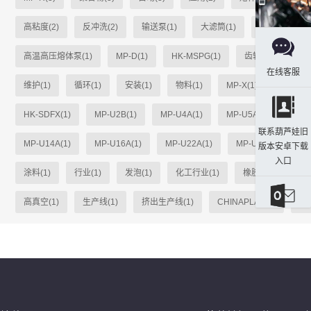
高粘度(2)
反冲洗(2)
输送泵(1)
大滤筒(1)
单柱式(1)
高温高压熔体泵(1)
MP-D(1)
HK-MSPG(1)
齿轮(1)
MP-
在线客服
维护(1)
循环(1)
安装(1)
物料(1)
MP-X(1)
heiko(1
HK-SDFX(1)
MP-U2B(1)
MP-U4A(1)
MP-U5A(1)
MP-
联系葫芦娃旧
MP-U14A(1)
MP-U16A(1)
MP-U22A(1)
MP-U31A(1)
版本安卓下载
入口
涂料(1)
行业(1)
发泡(1)
化工行业(1)
橡胶(1)
粘合
高真空(1)
生产线(1)
挤出生产线(1)
CHINAPLAS(1)
选材
发送邮件