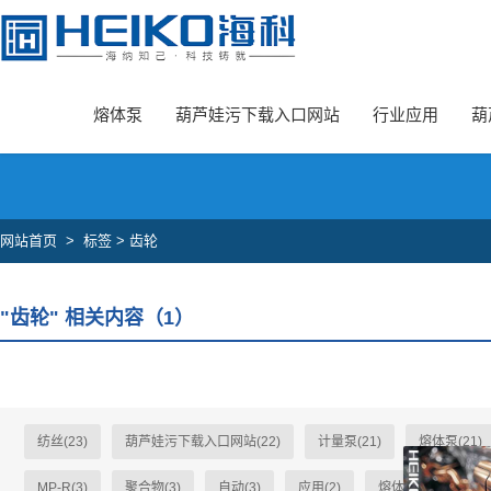
葫芦娃旧版本安卓下载入口,葫芦娃污下载入口网站,葫芦娃成版人APP官
熔体泵
葫芦娃污下载入口网站
行业应用
葫
网站首页
>
标签 > 齿轮
"齿轮" 相关内容（1）
纺丝(23)
葫芦娃污下载入口网站(22)
计量泵(21)
熔体泵(21)
MP-R(3)
聚合物(3)
自动(3)
应用(2)
熔体(2)
HK-A